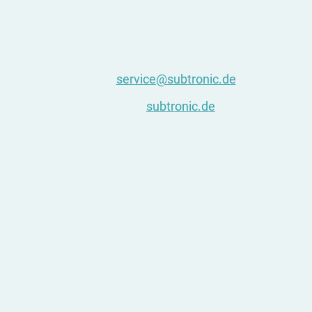
Kontaktinformationen
Tel: +49 7021 / 860612
E-Mail:
service@subtronic.de
Internet:
subtronic.de
Geschäfts-ID-Nr.
HRB 230988
Umsatzsteuer-Nr.
DE145919947