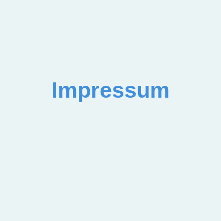
Startseite
Über uns
Produkte
Kontakt
Impressum
Name des Unternehmens
subtronic Unterwasser Lichttechnik GmbH
Eingetragener Firmensitz
Bulkesweg 115, 73230 Kirchheim Teck