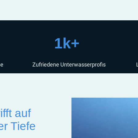
1k+
se
Zufriedene Unterwasserprofis
fft auf
er Tiefe