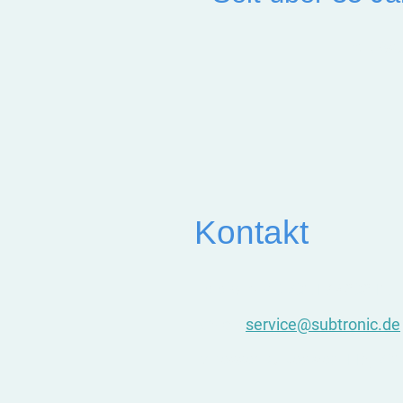
Lichtlös
Kontakt
Telefon:
+49 7021 / 860612
E-Mail:
service@subtronic.de
Adresse:
Bulkesweg 115, 732