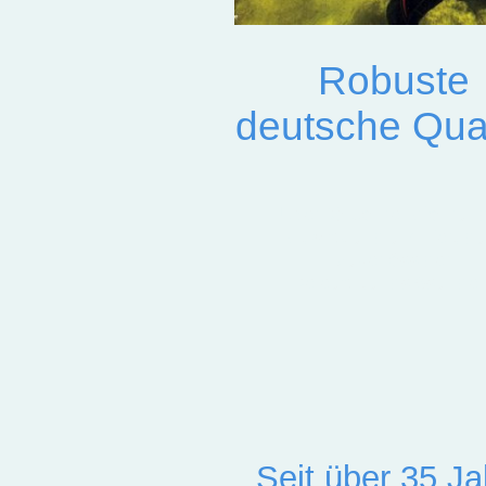
Robuste
deutsche Qual
Über 35 Jahre Erfahrung
Entwicklung und Fertig
zuverlässiger
Beleuchtungslösungen
Seit über 35 J