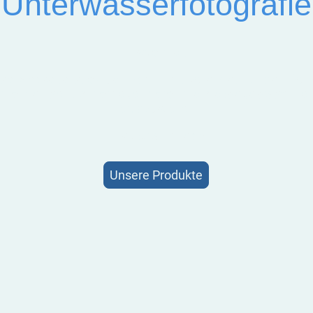
Unterwasserfotografie
Disclaimer!
se Webseite ist aktuell noch nicht vollendet. Einige Inf
orhanden sein. Wir arbeiten daran die Webseite so schnell
fertigzustellen.
Ihr subtronic Team
Unsere Produkte