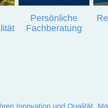
Persönliche
Re
ität
Fachberatung
 in
Individuelle Unterstützung, damit
Schne
ung
jede Ausrüstung perfekt auf Ihre
und 
Bedürfnisse abgestimmt ist.
.
ahren Innovation und Qualität „M