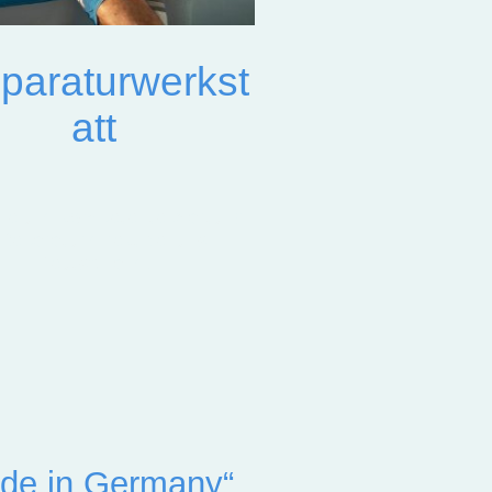
paraturwerkst
att
lle und kompetente Wartung
Reparatur direkt bei uns in
Deutschland.
ade in Germany“