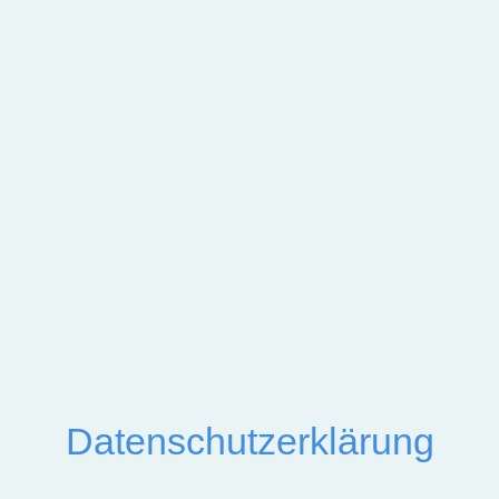
Datenschutzerklärung